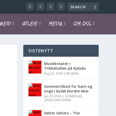
BEID
UTLEIE
MEDIA
OM OSS
SISTENYTT
Musikkteater i
Trikkehallen på Kjelsås
Aug 26, 2026
|
MUSIKAL
Sommertilbud for barn og
unge i bydel Nordre Aker
Jun 29, 2026
|
HOMEPAGE
,
UNGDOMSCAFÉEN
Helter Selters – The