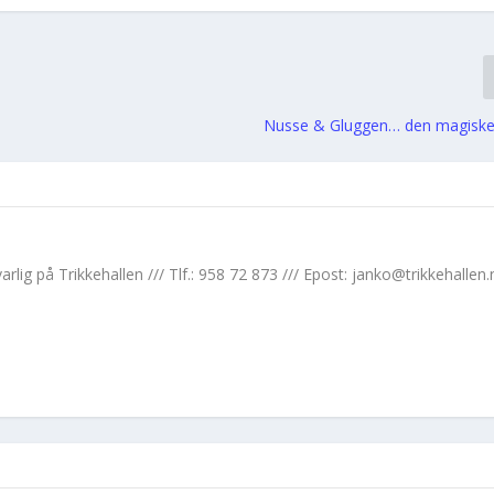
Nusse & Gluggen… den magiske
lig på Trikkehallen /// Tlf.: 958 72 873 /// Epost: janko@trikkehallen