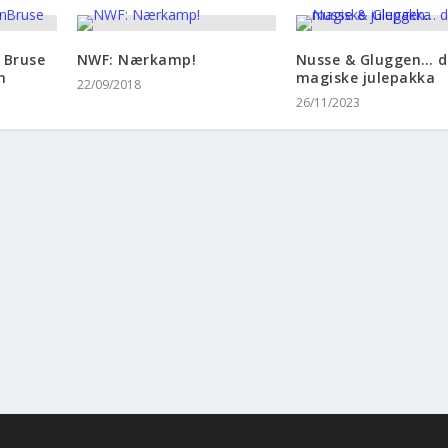
 Bruse
NWF: Nærkamp!
Nusse & Gluggen… 
n
magiske julepakka
22/09/2018
26/11/2023