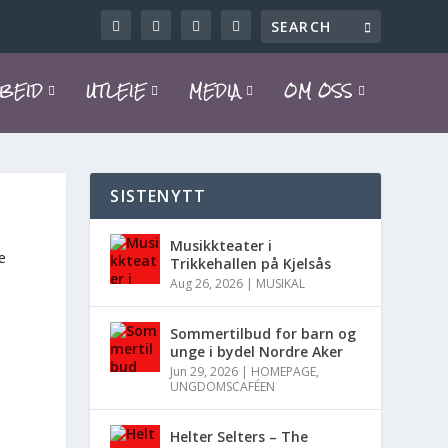
BEID
UTLEIE
MEDIA
OM OSS
SISTENYTT
Musikkteater i
e
Trikkehallen på Kjelsås
Aug 26, 2026
|
MUSIKAL
Sommertilbud for barn og
unge i bydel Nordre Aker
Jun 29, 2026
|
HOMEPAGE
,
UNGDOMSCAFÉEN
Helter Selters – The