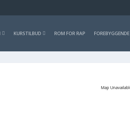
M
KURSTILBUD
ROM FOR RAP
FOREBYGGENDE 
Map Unavailabl