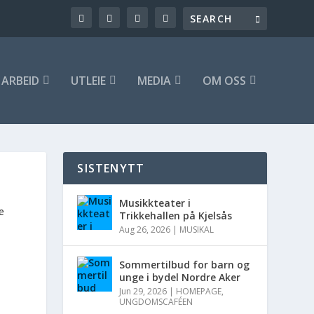
ARBEID
UTLEIE
MEDIA
OM OSS
SISTENYTT
Musikkteater i
e
Trikkehallen på Kjelsås
Aug 26, 2026
|
MUSIKAL
Sommertilbud for barn og
unge i bydel Nordre Aker
Jun 29, 2026
|
HOMEPAGE
,
UNGDOMSCAFÉEN