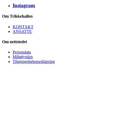
Instagram
Om Trikkehallen
KONTAKT
ANSATTE
Om nettstedet
Persondata
Miljøfyrtårn
Tilgjengelighetserklæring
Trikkehallen på Kjelsås
Bydel Nordre Aker / Oslo Kommune
Org.nr. 974 778 882
Besøksadresse:
Trikkehallen på Kjelsås
Midtoddveien 12
0494 Oslo
E-post:
trikkehallen (at) trikkehallen.no