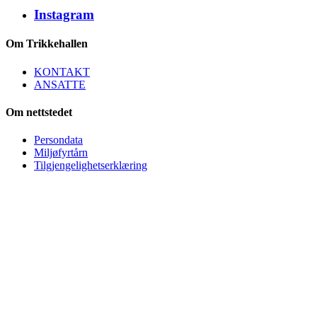
Instagram
Om Trikkehallen
KONTAKT
ANSATTE
Om nettstedet
Persondata
Miljøfyrtårn
Tilgjengelighetserklæring
Trikkehallen på Kjelsås
Bydel Nordre Aker / Oslo Kommune
Org.nr. 974 778 882
Besøksadresse:
Trikkehallen på Kjelsås
Midtoddveien 12
0494 Oslo
E-post:
trikkehallen (at) trikkehallen.no