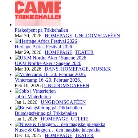
Påskeåpent på Trikkehallen
Mar 30, 2026
|
HOMEPAGE
,
UNGDOMSCAFÉEN
Heritage Africa Festival 2026
Mar 29, 2026
|
HOMEPAGE
,
TEATER
UKM Nordre Aker / Sagene 2026
Mar 10, 2026
|
DANS
,
HOMEPAGE
,
MUSIKK
Vintercamp 16.-20. Februar 2026.
Feb 16, 2026
|
UNGDOMSCAFÉEN
Jobb i Vinterferien
Jan 1, 2026
|
UNGDOMSCAFÉEN
Bursdagsfeiring på Trikkehallen
Jan 1, 2026
|
HOMEPAGE
,
UTLEIE
Nusse & Gluggen… den magiske julepakka
Dec 14, 2025
|
HOMEPAGE
,
TEATER