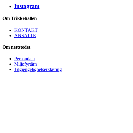
Instagram
Om Trikkehallen
KONTAKT
ANSATTE
Om nettstedet
Persondata
Miljøfyrtårn
Tilgjengelighetserklæring
Trikkehallen på Kjelsås
Bydel Nordre Aker / Oslo Kommune
Org.nr. 974 778 882
Besøksadresse:
Trikkehallen på Kjelsås
Midtoddveien 12
0494 Oslo
E-post:
trikkehallen (at) trikkehallen.no