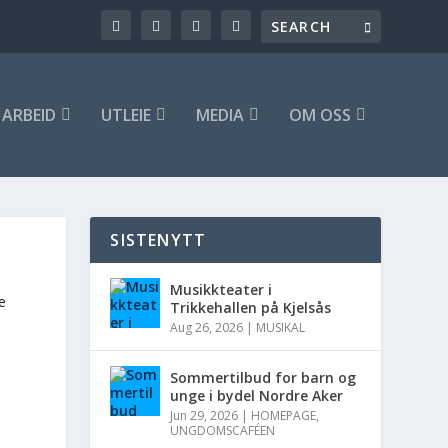
ARBEID
UTLEIE
MEDIA
OM OSS
SISTENYTT
Musikkteater i
e
Trikkehallen på Kjelsås
Aug 26, 2026
|
MUSIKAL
Sommertilbud for barn og
unge i bydel Nordre Aker
Jun 29, 2026
|
HOMEPAGE
,
UNGDOMSCAFÉEN