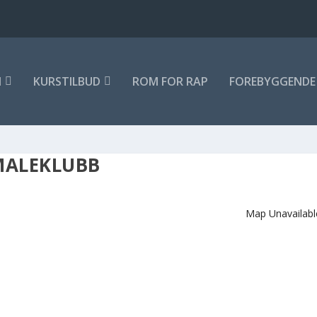
M
KURSTILBUD
ROM FOR RAP
FOREBYGGENDE 
MALEKLUBB
Map Unavailabl