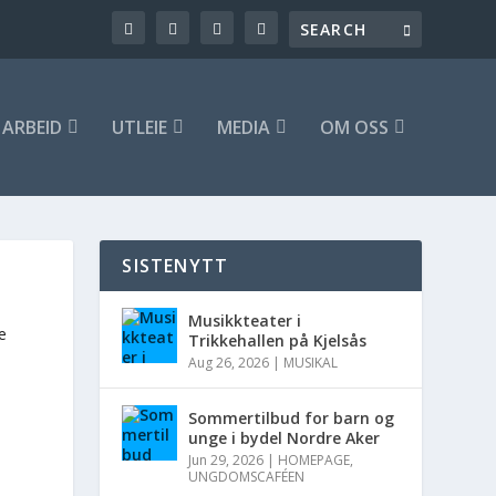
ARBEID
UTLEIE
MEDIA
OM OSS
SISTENYTT
Musikkteater i
e
Trikkehallen på Kjelsås
Aug 26, 2026
|
MUSIKAL
Sommertilbud for barn og
unge i bydel Nordre Aker
Jun 29, 2026
|
HOMEPAGE
,
UNGDOMSCAFÉEN