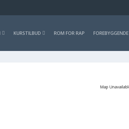
M
KURSTILBUD
ROM FOR RAP
FOREBYGGENDE 
Map Unavailabl