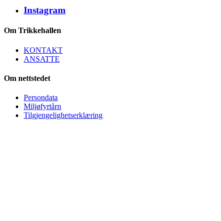
Instagram
Om Trikkehallen
KONTAKT
ANSATTE
Om nettstedet
Persondata
Miljøfyrtårn
Tilgjengelighetserklæring
Trikkehallen på Kjelsås
Bydel Nordre Aker / Oslo Kommune
Org.nr. 974 778 882
Besøksadresse:
Trikkehallen på Kjelsås
Midtoddveien 12
0494 Oslo
E-post:
trikkehallen (at) trikkehallen.no