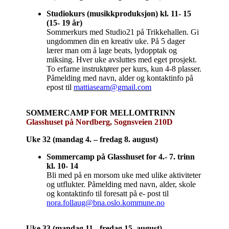
Studiokurs (musikkproduksjon) kl. 11- 15
(15- 19 år)
Sommerkurs med Studio21 på Trikkehallen. Gi
ungdommen din en kreativ uke. På 5 dager
lærer man om å lage beats, lydopptak og
miksing. Hver uke avsluttes med eget prosjekt.
To erfarne instruktører per kurs, kun 4-8 plasser.
Påmelding med navn, alder og kontaktinfo på
epost til
mattiasearn@gmail.com
SOMMERCAMP FOR MELLOMTRINN
Glasshuset på Nordberg, Sognsveien 210D
Uke 32 (mandag 4. – fredag 8. august)
Sommercamp på Glasshuset for 4.- 7. trinn
kl. 10- 14
Bli med på en morsom uke med ulike aktiviteter
og utflukter. Påmelding med navn, alder, skole
og kontaktinfo til foresatt på e- post til
nora.follaug@bna.oslo.kommune.no
Uke 33 (mandag 11.- fredag 15. august)