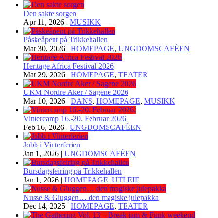
Den sakte sorgen
Apr 11, 2026
|
MUSIKK
Påskeåpent på Trikkehallen
Mar 30, 2026
|
HOMEPAGE
,
UNGDOMSCAFÉEN
Heritage Africa Festival 2026
Mar 29, 2026
|
HOMEPAGE
,
TEATER
UKM Nordre Aker / Sagene 2026
Mar 10, 2026
|
DANS
,
HOMEPAGE
,
MUSIKK
Vintercamp 16.-20. Februar 2026.
Feb 16, 2026
|
UNGDOMSCAFÉEN
Jobb i Vinterferien
Jan 1, 2026
|
UNGDOMSCAFÉEN
Bursdagsfeiring på Trikkehallen
Jan 1, 2026
|
HOMEPAGE
,
UTLEIE
Nusse & Gluggen… den magiske julepakka
Dec 14, 2025
|
HOMEPAGE
,
TEATER