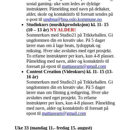
sosial gaming- uke som ledes av dyktige
instruktører. Påmelding med navn på deltaker,
alder, skole og kontaktinfo til foresatt sendes på
e-post til
ungbna@bna.oslo.kommune.no
Studiokurs (musikkproduksjon) kl. 11- 15
(10 – 13 år)
NY ALDER!
Sommerkurs med Studio21 på Trikkehallen. Gi
ungdommen din en kreativ uke. På 5 dager
lærer man om å lage beats, lydopptak og
miksing. Hver uke avsluttes med eget prosjekt.
To erfarne instruktører per kurs, kun 4-8 plasser.
Påmelding med navn, alder og kontaktinfo til
foresatt på epost til
mattiasearn@gmail.com
Content Creation (Videokurs) kl. 11- 15 (13-
16 år)
Sommerkurs med Studio21 på Trikkehallen. Gi
ungdommen din en kreativ uke. På 5 dager
lærer man om filming g redigering. Hver uke
avsluttes med eget prosjekt. To erfarne
instruktører per kurs, kun 4-8 plasser. Påmelding
med navn, alder og kontaktinfo til foresatt på
epost til
mattiasearn@gmail.com
Uke 33 (mandag 11.- fredag 15. august)