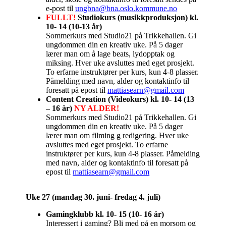
e-post til
ungbna@bna.oslo.kommune.no
FULLT!
Studiokurs (musikkproduksjon) kl.
10- 14 (10-13 år)
Sommerkurs med Studio21 på Trikkehallen. Gi
ungdommen din en kreativ uke. På 5 dager
lærer man om å lage beats, lydopptak og
miksing. Hver uke avsluttes med eget prosjekt.
To erfarne instruktører per kurs, kun 4-8 plasser.
Påmelding med navn, alder og kontaktinfo til
foresatt på epost til
mattiasearn@gmail.com
Content Creation (Videokurs) kl. 10- 14 (13
– 16 år)
NY ALDER!
Sommerkurs med Studio21 på Trikkehallen. Gi
ungdommen din en kreativ uke. På 5 dager
lærer man om filming g redigering. Hver uke
avsluttes med eget prosjekt. To erfarne
instruktører per kurs, kun 4-8 plasser. Påmelding
med navn, alder og kontaktinfo til foresatt på
epost til
mattiasearn@gmail.com
Uke 27 (mandag 30. juni- fredag 4. juli)
Gamingklubb kl. 10- 15 (10- 16 år)
Interessert i gaming? Bli med på en morsom og