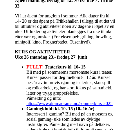
Åpent mandag- fredag kl. 14- 20 fra uke 27 til uke
33
Vi har åpent for ungdom i sommer. Alle dager fra kl.
14- 20 er det åpent på Trikkehallen i tillegg til at det vil
bli utflukter og aktiviteter noen av dagene i løpet av en
uke. Utflukter og aktiviteter planlegges fra uke til uke
etter vær og ønsker. (For eksempel: grilling, bowling,
minigolf, kino, Frognerbadet, Tusenfryd).
KURS OG AKTIVITETER
Uke 26 (mandag 23.- fredag 27. juni)
FULLT!
Teaterkurs kl. 10- 15
Bli med på sommerens morsomste kurs i teater.
Kurset passer for deg mellom 8- 12 år. Kurset
består av improvisasjon og teaterlek, skuespill
og rollearbeid, og har stort fokus på samarbeid,
latter og trygg gruppefølelse.
Påmelding og info:
https://www.dramaorama.no/sommerkurs-2025
Gamingklubb kl. 10- 15 (10- 16 år)
Interessert i gaming? Bli med på en morsom og
sosial gaming- uke som ledes av dyktige
instruktører. Påmelding med navn på deltaker,
alder, skole og kontaktinfo til foresatt sendes på