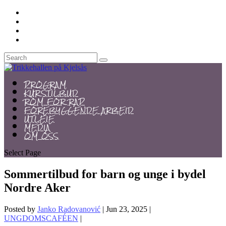
PROGRAM
KURSTILBUD
ROM FOR RAP
FOREBYGGENDE ARBEID
UTLEIE
MEDIA
OM OSS
Select Page
Sommertilbud for barn og unge i bydel
Nordre Aker
Posted by
Janko Radovanović
|
Jun 23, 2025
|
UNGDOMSCAFÉEN
|