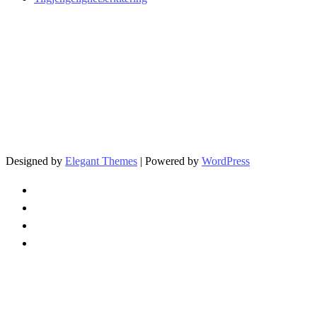
Trikkehallen på Kjelsås
Bydel Nordre Aker / Oslo Kommune
Org.nr. 974 778 882
Besøksadresse:
Trikkehallen på Kjelsås
Midtoddveien 12
0494 Oslo
E-post:
trikkehallen (at) trikkehallen.no
Designed by
Elegant Themes
| Powered by
WordPress