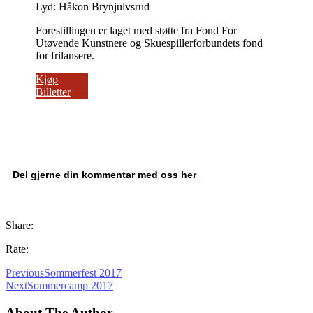
Lyd: Håkon Brynjulvsrud
Forestillingen er laget med støtte fra Fond For
Utøvende Kunstnere og Skuespillerforbundets fond
for frilansere.
Kjøp
Billetter
Del gjerne din kommentar med oss her
Share:
Rate:
Previous
Sommerfest 2017
Next
Sommercamp 2017
About The Author