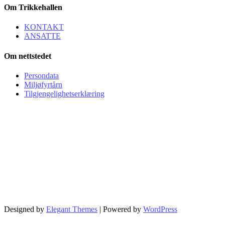
Om Trikkehallen
KONTAKT
ANSATTE
Om nettstedet
Persondata
Miljøfyrtårn
Tilgjengelighetserklæring
Trikkehallen på Kjelsås
Bydel Nordre Aker / Oslo Kommune
Org.nr. 974 778 882
Besøksadresse:
Trikkehallen på Kjelsås
Midtoddveien 12
0494 Oslo
E-post:
trikkehallen (at) trikkehallen.no
Designed by
Elegant Themes
| Powered by
WordPress