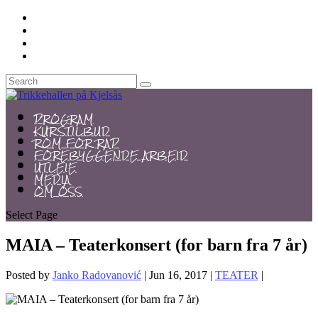
PROGRAM
KURSTILBUD
ROM FOR RAP
FOREBYGGENDE ARBEID
UTLEIE
MEDIA
OM OSS
Select Page
MAIA – Teaterkonsert (for barn fra 7 år)
Posted by
Janko Radovanović
|
Jun 16, 2017
|
TEATER
|